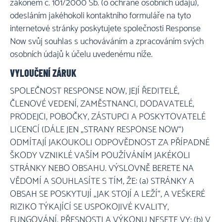
zákonem č. 101/2000 Sb. (o ochraně osobních údajů),
odesláním jakéhokoli kontaktního formuláře na tyto
internetové stránky poskytujete společnosti Response
Now svůj souhlas s uchováváním a zpracováním svých
osobních údajů k účelu uvedenému níže.
VYLOUČENÍ ZÁRUK
SPOLEČNOST RESPONSE NOW, JEJÍ ŘEDITELÉ,
ČLENOVÉ VEDENÍ, ZAMĚSTNANCI, DODAVATELÉ,
PRODEJCI, POBOČKY, ZÁSTUPCI A POSKYTOVATELÉ
LICENCÍ (DÁLE JEN „STRANY RESPONSE NOW“)
ODMÍTAJÍ JAKOUKOLI ODPOVĚDNOST ZA PŘÍPADNÉ
ŠKODY VZNIKLÉ VAŠÍM POUŽÍVÁNÍM JAKÉKOLI
STRÁNKY NEBO OBSAHU. VÝSLOVNĚ BERETE NA
VĚDOMÍ A SOUHLASÍTE S TÍM, ŽE: (a) STRÁNKY A
OBSAH SE POSKYTUJÍ „JAK STOJÍ A LEŽÍ“, A VEŠKERÉ
RIZIKO TÝKAJÍCÍ SE USPOKOJIVÉ KVALITY,
FUNGOVÁNÍ, PŘESNOSTI A VÝKONU NESETE VY; (b) V