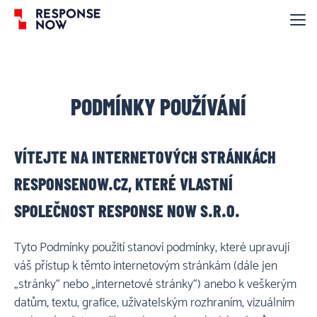
PRODUKTY & CENY
BLOG
KARIÉRA
PODMÍNKY POUŽÍVÁNÍ
O NÁS
VÍTEJTE NA INTERNETOVÝCH STRÁNKÁCH
NAPIŠTE NÁM
NAPIŠTE NÁM
RESPONSENOW.CZ, KTERÉ VLASTNÍ
ZMĚŘTE SI ZNAČKU
ZMĚŘTE SI ZNAČK
SPOLEČNOST RESPONSE NOW S.R.O.
Tyto Podmínky použití stanoví podmínky, které upravují
váš přístup k těmto internetovým stránkám (dále jen
„stránky“ nebo „internetové stránky“) anebo k veškerým
datům, textu, grafice, uživatelským rozhraním, vizuálním