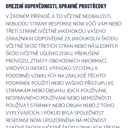
OMEZENÍ ODPOVĚDNOSTI, OPRAVNÉ PROSTŘEDKY
V ŽÁDNÉM PŘÍPADĚ, A TO VČETNĚ NEDBALOSTI,
NEBUDOU STRANY RESPONSE NOW VŮČI VÁM NEBO
TŘETÍ STRANĚ (VČETNĚ JAKÉHOKOLI VAŠEHO
ZÁKAZNÍKA) ODPOVĚDNÉ ZA JAKOUKOLIV ŠKODU
VČETNĚ ŠKOD TŘETÍCH STRAN NEBO NÁSLEDNÝCH
ŠKOD (VČETNĚ UŠLÉHO ZISKU, PŘERUŠENÍ
PROVOZU, ZTRÁTY OBCHODNÍCH INFORMACÍ,
VIROVÝCH INFEKCÍ, VÝPADKŮ SYSTÉMU A
PODOBNĚ) VZNIKLÝCH NA ZÁKLADĚ TĚCHTO
PODMÍNEK POUŽITÍ NEBO VAŠEHO PŘÍSTUPU KE
STRÁNKÁM NEBO OBSAHU, JEJICH POUŽÍVÁNÍ,
NESPRÁVNÉHO POUŽÍVÁNÍ NEBO NEMOŽNOSTI
POUŽÍVAT STRÁNKY NEBO OBSAH NEBO Z TOHO
VYPLÝVAJÍCÍCH, I POKUD BYLA SPOLEČNOST
RESPONSE NOW UPOZORNĚNA NA MOŽNOST