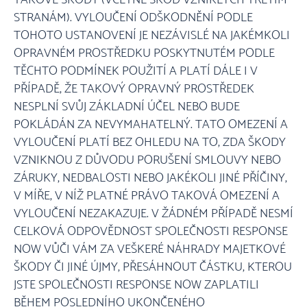
TAKOVÉ ŠKODY (VČETNĚ ŠKOD VZNIKLÝCH TŘETÍM
STRANÁM). VYLOUČENÍ ODŠKODNĚNÍ PODLE
TOHOTO USTANOVENÍ JE NEZÁVISLÉ NA JAKÉMKOLI
OPRAVNÉM PROSTŘEDKU POSKYTNUTÉM PODLE
TĚCHTO PODMÍNEK POUŽITÍ A PLATÍ DÁLE I V
PŘÍPADĚ, ŽE TAKOVÝ OPRAVNÝ PROSTŘEDEK
NESPLNÍ SVŮJ ZÁKLADNÍ ÚČEL NEBO BUDE
POKLÁDÁN ZA NEVYMAHATELNÝ. TATO OMEZENÍ A
VYLOUČENÍ PLATÍ BEZ OHLEDU NA TO, ZDA ŠKODY
VZNIKNOU Z DŮVODU PORUŠENÍ SMLOUVY NEBO
ZÁRUKY, NEDBALOSTI NEBO JAKÉKOLI JINÉ PŘÍČINY,
V MÍŘE, V NÍŽ PLATNÉ PRÁVO TAKOVÁ OMEZENÍ A
VYLOUČENÍ NEZAKAZUJE. V ŽÁDNÉM PŘÍPADĚ NESMÍ
CELKOVÁ ODPOVĚDNOST SPOLEČNOSTI RESPONSE
NOW VŮČI VÁM ZA VEŠKERÉ NÁHRADY MAJETKOVÉ
ŠKODY ČI JINÉ ÚJMY, PŘESÁHNOUT ČÁSTKU, KTEROU
JSTE SPOLEČNOSTI RESPONSE NOW ZAPLATILI
BĚHEM POSLEDNÍHO UKONČENÉHO