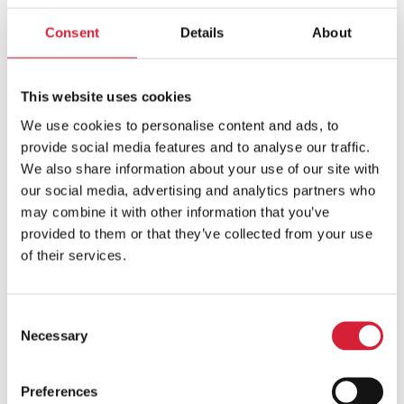
Společnost Response Now vám uděluje omezenou,
nevýhradní, nepřenosnou, nepřevoditelnou licenci (bez
Consent
Details
About
práva na poskytování sublicencí) k přístupu na stránky a
jejich používání výhradně obchodně přiměřeným
This website uses cookies
způsobem pro vaše legitimní interní obchodní účely a
účely, které jsou jinak v souladu s těmito Podmínkami
We use cookies to personalise content and ads, to
provide social media features and to analyse our traffic.
použití. Nesmíte však:
We also share information about your use of our site with
Jiným způsobem stránky užít, zejména je pak
our social media, advertising and analytics partners who
rozmnožovat, upravovat, rozšiřovat, pronajímat,
may combine it with other information that you’ve
půjčovat, vystavovat, sdělovat veřejnosti, měnit,
provided to them or that they’ve collected from your use
pozměňovat, překládat nebo vytvářet odvozená díla
of their services.
z jakékoli stránky nebo obsahu.
Poskytovat sublicence nebo jinak přenášet stránky
Consent
nebo obsah jakékoli třetí straně.
Necessary
Selection
Provádět zpětnou analýzu, dekompilaci, rozebírat
nebo jinak se pokoušet odvodit zdrojový kód stránek
Preferences
nebo obsahu.