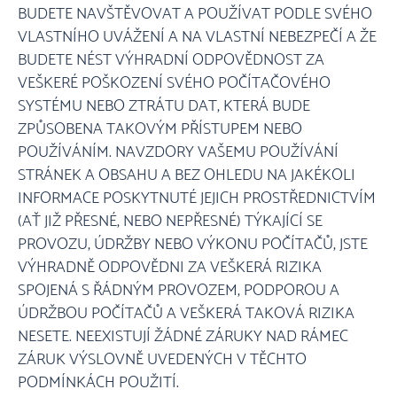
BUDETE NAVŠTĚVOVAT A POUŽÍVAT PODLE SVÉHO
VLASTNÍHO UVÁŽENÍ A NA VLASTNÍ NEBEZPEČÍ A ŽE
BUDETE NÉST VÝHRADNÍ ODPOVĚDNOST ZA
VEŠKERÉ POŠKOZENÍ SVÉHO POČÍTAČOVÉHO
SYSTÉMU NEBO ZTRÁTU DAT, KTERÁ BUDE
ZPŮSOBENA TAKOVÝM PŘÍSTUPEM NEBO
POUŽÍVÁNÍM. NAVZDORY VAŠEMU POUŽÍVÁNÍ
STRÁNEK A OBSAHU A BEZ OHLEDU NA JAKÉKOLI
INFORMACE POSKYTNUTÉ JEJICH PROSTŘEDNICTVÍM
(AŤ JIŽ PŘESNÉ, NEBO NEPŘESNÉ) TÝKAJÍCÍ SE
PROVOZU, ÚDRŽBY NEBO VÝKONU POČÍTAČŮ, JSTE
VÝHRADNĚ ODPOVĚDNI ZA VEŠKERÁ RIZIKA
SPOJENÁ S ŘÁDNÝM PROVOZEM, PODPOROU A
ÚDRŽBOU POČÍTAČŮ A VEŠKERÁ TAKOVÁ RIZIKA
NESETE. NEEXISTUJÍ ŽÁDNÉ ZÁRUKY NAD RÁMEC
ZÁRUK VÝSLOVNĚ UVEDENÝCH V TĚCHTO
PODMÍNKÁCH POUŽITÍ.