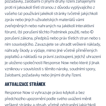
požadavky, žalobami či jinými druhy řízení zahájenými
proti ní jakoukoli třetí stranou z důvodu vyplývajícího z
vašeho (a) používání jakékoli stránky (včetně jakýchkoli
zpráv nebo jiných uživatelských materiálů vámi
zveřejněných nebo nahraných na jakékoli interaktivní
fórum), (b) porušení těchto Podmínek použití, nebo ©
porušení zákona, předpisů nebo práv třetích stran nebo s
ním souvisejícího. Zavazujete se uhradit veškeré náklady,
náhrady škody a výdaje, mimo jiné včetně přiměřených
poplatků a nákladů na právní zastoupení, jejichž uhrazení
je uloženo společnosti Response Now nebo které jí jinak
vzniknou v souvislosti s těmito nároky, soudními spory,
žalobami, požadavky nebo jinými druhy řízení.
AKTUALIZACE STRÁNEK
Response Now si vyhrazuje právo kdykoli a bez
předchozího upozornění podle svého uvážení měnit
veškeré stránky a obsah, včetně odstranění jakýchkoli