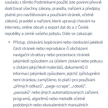
souladu s těmito Podmínkami použití. Jste povinni přesně
dodržovat všechny zákony, pravidla, nařízení a předpisy
platné pro navštěvování a používání stránek, včetně
zákonů, pravidel a nařízení, které upravují chování na
internetu, online obsah a export dat do a z České
republiky a země vašeho pobytu. Dále se zakazuje:
Přístup, získávání, kopírování nebo sledování jakékoli
části stránek nebo reprodukce či obcházení
navigační struktury nebo prezentace stránek
jakýmkoli způsobem za účelem získání nebo pokusu
o získání jakýchkoli materiálů, dokumentů či
informací jakýmkoli způsobem, jejichž zpřístupnění
není stránkou zamýšleno, to platí i pro používání
„přímých odkazů“, „page-scrape“, „robotů“,
„pavouků“ nebo jiných automatizovaných zařízení,
programů, algoritmů nebo metodik včetně
podobných nebo ekvivalentních manuálních