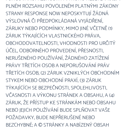
PLNÉM ROZSAHU POVOLENÉM PLATNÝMI ZÁKONY
STRANY RESPONSE NOW NEPOSKYTUJÍ ŽÁDNÁ
VÝSLOVNÁ ČI PŘEDPOKLÁDANÁ VYJÁDŘENÍ,
ZÁRUKY NEBO PODMÍNKY, MIMO JINÉ VČETNĚ (1)
ZÁRUK TÝKAJÍCÍCH VLASTNICKÉHO PRÁVA,
OBCHODOVATELNOSTI, VHODNOSTI PRO URČITÝ
ÚČEL, ODBORNÉHO PROVEDENÍ, PŘESNOSTI,
NERUŠENÉHO POUŽÍVÁNÍ, ŽÁDNÉHO ZATÍŽENÍ
PRÁVY TŘETÍCH OSOB A NEPORUŠOVÁNÍ PRÁV
TŘETÍCH OSOB, (2) ZÁRUK VZNIKLÝCH OBCHODNÍM
STYKEM NEBO OBCHODNÍ PRAXÍ, (3) ZÁRUK
TÝKAJÍCÍCH SE BEZPEČNOSTI, SPOLEHLIVOSTI,
VČASNOSTI A VÝKONU STRÁNEK A OBSAHU, A (4)
ZÁRUK, ŽE PŘÍSTUP KE STRÁNKÁM NEBO OBSAHU
NEBO JEJICH POUŽÍVÁNÍ BUDE SPLŇOVAT VAŠE
POŽADAVKY, BUDE NEPŘERUŠENÉ NEBO
BEZCHYBNÉ; A © STRÁNKY A NABÍZENÝ OBSAH