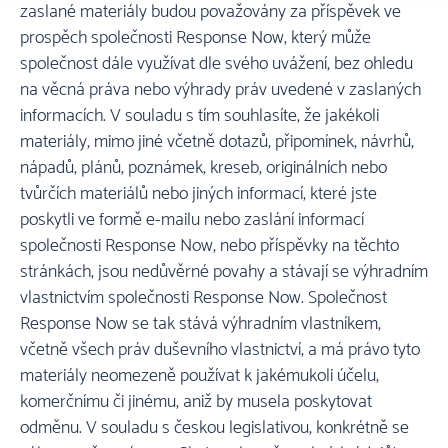
zaslané materiály budou považovány za příspěvek ve
prospěch společnosti Response Now, který může
společnost dále využívat dle svého uvážení, bez ohledu
na věcná práva nebo výhrady práv uvedené v zaslaných
informacích. V souladu s tím souhlasíte, že jakékoli
materiály, mimo jiné včetně dotazů, připomínek, návrhů,
nápadů, plánů, poznámek, kreseb, originálních nebo
tvůrčích materiálů nebo jiných informací, které jste
poskytli ve formě e-mailu nebo zaslání informací
společnosti Response Now, nebo příspěvky na těchto
stránkách, jsou nedůvěrné povahy a stávají se výhradním
vlastnictvím společnosti Response Now. Společnost
Response Now se tak stává výhradním vlastníkem,
včetně všech práv duševního vlastnictví, a má právo tyto
materiály neomezeně používat k jakémukoli účelu,
komerčnímu či jinému, aniž by musela poskytovat
odměnu. V souladu s českou legislativou, konkrétně se