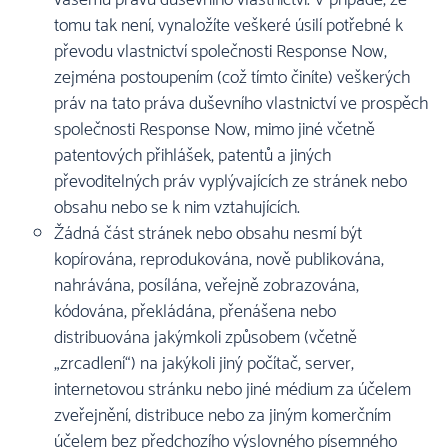
vašemu právu duševního vlastnictví. V případě, že
tomu tak není, vynaložíte veškeré úsilí potřebné k
převodu vlastnictví společnosti Response Now,
zejména postoupením (což tímto činíte) veškerých
práv na tato práva duševního vlastnictví ve prospěch
společnosti Response Now, mimo jiné včetně
patentových přihlášek, patentů a jiných
převoditelných práv vyplývajících ze stránek nebo
obsahu nebo se k nim vztahujících.
Žádná část stránek nebo obsahu nesmí být
kopírována, reprodukována, nově publikována,
nahrávána, posílána, veřejně zobrazována,
kódována, překládána, přenášena nebo
distribuována jakýmkoli způsobem (včetně
„zrcadlení“) na jakýkoli jiný počítač, server,
internetovou stránku nebo jiné médium za účelem
zveřejnění, distribuce nebo za jiným komerčním
účelem bez předchozího výslovného písemného