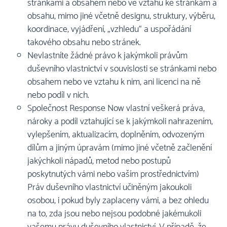
stránkami a obsahem nebo ve vztahu ke stránkám a
obsahu, mimo jiné včetně designu, struktury, výběru,
koordinace, vyjádření, „vzhledu“ a uspořádání
takového obsahu nebo stránek.
Nevlastníte žádné právo k jakýmkoli právům
duševního vlastnictví v souvislosti se stránkami nebo
obsahem nebo ve vztahu k nim, ani licenci na ně
nebo podíl v nich.
Společnost Response Now vlastní veškerá práva,
nároky a podíl vztahující se k jakýmkoli nahrazením,
vylepšením, aktualizacím, doplněním, odvozeným
dílům a jiným úpravám (mimo jiné včetně začlenění
jakýchkoli nápadů, metod nebo postupů
poskytnutých vámi nebo vaším prostřednictvím)
Práv duševního vlastnictví učiněným jakoukoli
osobou, i pokud byly zaplaceny vámi, a bez ohledu
na to, zda jsou nebo nejsou podobné jakémukoli