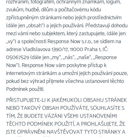
rozhraním, fotografiím, ochranným známkám, logům,
zvukům, hudbě, dílům a počítačovému kódu
zpřístupněným stránkami nebo jejich prostřednictvím
(dále jen „obsah“) a jejich používání. Představují dohodu
mezi vámi nebo subjektem, který zastupujete, (dále jen
„vy“) a společností Response Now s.r.o., se sídlem na
adrese Vladislavova 1390/17, 11000 Praha 1, IČ:
05067529 (dále jen „my“, „nás“, „naše“, „Response
Now“). Response Now vám poskytne přístup k
internetovým stránkám a umožní jejich používání pouze,
pokud bez výhrad přijmete všechna ustanovení těchto
Podmínek použití.
PŘISTUPUJETE-LI K JAKÉMUKOLI OBSAHU STRÁNEK
NEBO TAKOVÝ OBSAH POUŽÍVÁTE, SOUHLASÍTE S
TÍM, ŽE BUDETE VÁZÁNI VŠEMI USTANOVENÍMI
TĚCHTO PODMÍNEK POUŽITÍ, A PROHLAŠUJETE, ŽE
JSTE OPRÁVNĚNI NAVŠTĚVOVAT TYTO STRÁNKY A